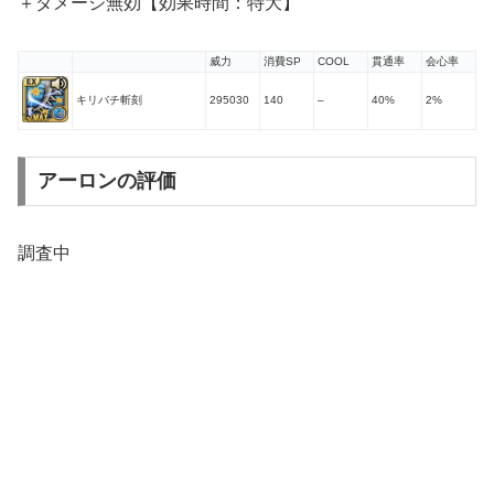
＋ダメージ無効【効果時間：特大】
威力
消費SP
COOL
貫通率
会心率
キリバチ斬刻
295030
140
–
40%
2%
アーロンの評価
調査中