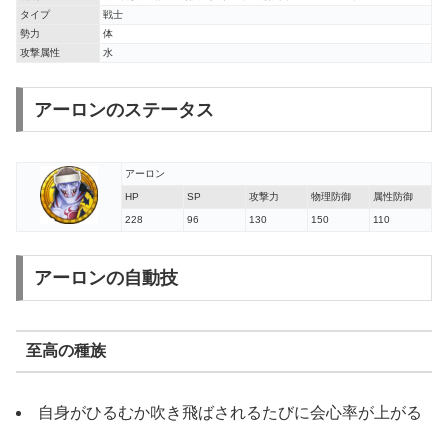
タイプ
戦士
勢力
体
攻撃属性
水
アーロンのステータス
アーロン
HP
SP
攻撃力
物理防御
属性防御
228
96
130
150
110
アーロンの自動技
至高の種族
自身がひるむか吹き飛ばされるたびに会心率が上がる