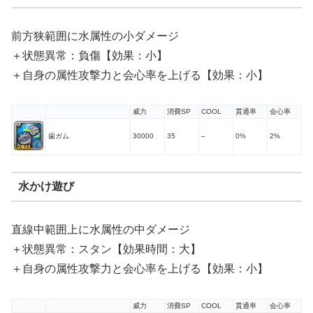
前方狭範囲に水属性の小ダメージ
＋状態異常：負傷【効果：小】
＋自身の属性攻撃力と会心率を上げる【効果：小】
威力
消費SP
COOL
貫通率
会心率
歯ガム
30000
35
–
0%
2%
水かけ遊び
直線中範囲上に水属性の中ダメージ
＋状態異常：スタン【効果時間：大】
＋自身の属性攻撃力と会心率を上げる【効果：小】
威力
消費SP
COOL
貫通率
会心率