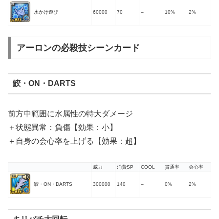
水かけ遊び
60000
70
–
10%
2%
アーロンの必殺技シーンカード
鮫・ON・DARTS
前方中範囲に水属性の特大ダメージ
＋状態異常：負傷【効果：小】
＋自身の会心率を上げる【効果：超】
威力
消費SP
COOL
貫通率
会心率
鮫・ON・DARTS
300000
140
–
0%
2%