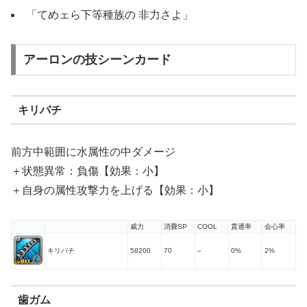
「てめェら下等種族の 非力さよ」
アーロンの技シーンカード
キリバチ
前方中範囲に水属性の中ダメージ
＋状態異常：負傷【効果：小】
＋自身の属性攻撃力を上げる【効果：小】
威力
消費SP
COOL
貫通率
会心率
キリバチ
58200
70
–
0%
2%
歯ガム