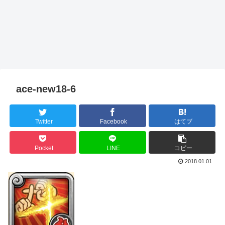
ace-new18-6
Twitter
Facebook
はてブ
Pocket
LINE
コピー
2018.01.01