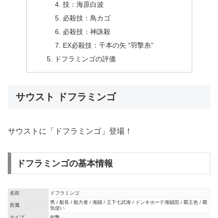
技：海原白波
必殺技：鳥カゴ
必殺技：神誅殺
EX必殺技：千本の矢 “羽撃糸”
ドフラミンゴの評価
サウスト ドフラミンゴ
サウストに「ドフラミンゴ」登場！
ドフラミンゴの基本情報
名前
ドフラミンゴ
男 / 船長 / 能力者 / 海賊 / 王下七武海 / ドンキホーテ海賊団 / 覇王色 / 覇
所属
気使い
タイプ
狙撃