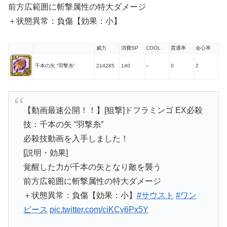
前方広範囲に斬撃属性の特大ダメージ
＋状態異常：負傷【効果：小】
威力
消費SP
COOL
貫通率
会心率
千本の矢 “羽撃糸”
214285
140
–
0
2
【動画最速公開！！】[狙撃]ドフラミンゴ EX必殺
技：千本の矢 “羽撃糸”
必殺技動画を入手しました！
[説明・効果]
覚醒した力が千本の矢となり敵を襲う
前方広範囲に斬撃属性の特大ダメージ
＋状態異常：負傷【効果：小】
#サウスト
#ワン
ピース
pic.twitter.com/ciKCy6Px5Y