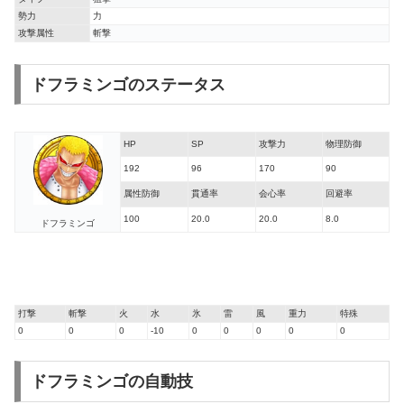
勢力
力
攻撃属性
斬撃
ドフラミンゴのステータス
HP
SP
攻撃力
物理防御
192
96
170
90
属性防御
貫通率
会心率
回避率
100
20.0
20.0
8.0
ドフラミンゴ
打撃
斬撃
火
水
氷
雷
風
重力
特殊
0
0
0
-10
0
0
0
0
0
ドフラミンゴの自動技