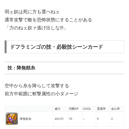
弱ェ奴は死に方も選べねェ
通常攻撃で敵を恐怖状態にすることがある
「力のねェ奴ァ逃げ出しな!!!」
ドフラミンゴの技・必殺技シーンカード
技：降無頼糸
空中から糸を降らして攻撃する
前方中範囲に斬撃属性の小ダメージ
威力
消費SP
COOL
貫通率
会心率
降無頼糸
40170
70
–
0
2