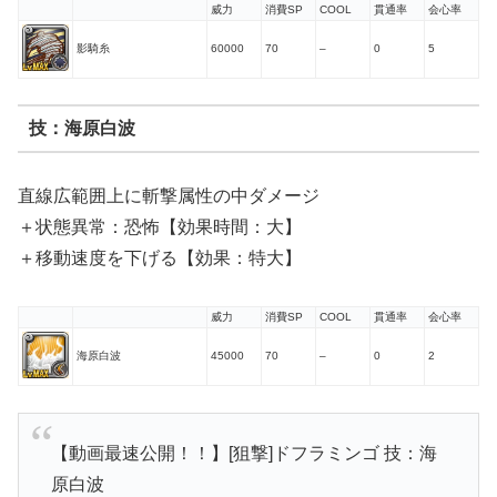
威力
消費SP
COOL
貫通率
会心率
影騎糸
60000
70
–
0
5
技：海原白波
直線広範囲上に斬撃属性の中ダメージ
＋状態異常：恐怖【効果時間：大】
＋移動速度を下げる【効果：特大】
威力
消費SP
COOL
貫通率
会心率
海原白波
45000
70
–
0
2
【動画最速公開！！】[狙撃]ドフラミンゴ 技：海
原白波