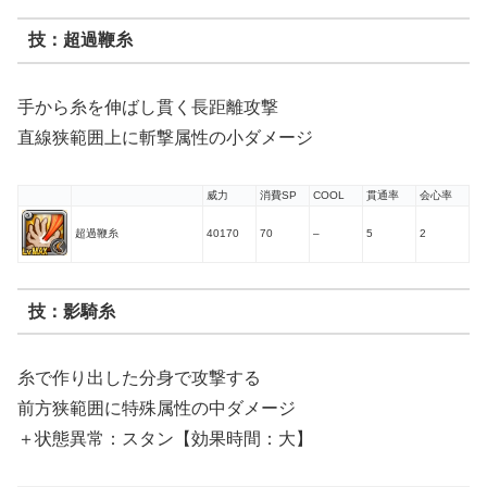
技：超過鞭糸
手から糸を伸ばし貫く長距離攻撃
直線狭範囲上に斬撃属性の小ダメージ
威力
消費SP
COOL
貫通率
会心率
超過鞭糸
40170
70
–
5
2
技：影騎糸
糸で作り出した分身で攻撃する
前方狭範囲に特殊属性の中ダメージ
＋状態異常：スタン【効果時間：大】