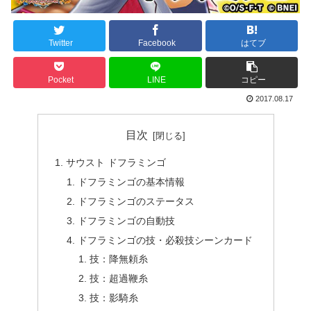
Twitter
Facebook
はてブ
Pocket
LINE
コピー
2017.08.17
目次
サウスト ドフラミンゴ
ドフラミンゴの基本情報
ドフラミンゴのステータス
ドフラミンゴの自動技
ドフラミンゴの技・必殺技シーンカード
技：降無頼糸
技：超過鞭糸
技：影騎糸