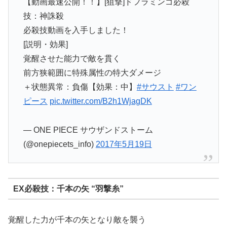
【動画最速公開！！】[狙撃]ドフラミンゴ必殺
技：神誅殺
必殺技動画を入手しました！
[説明・効果]
覚醒させた能力で敵を貫く
前方狭範囲に特殊属性の特大ダメージ
＋状態異常：負傷【効果：中】
#サウスト
#ワン
ピース
pic.twitter.com/B2h1WjagDK
— ONE PIECE サウザンドストーム
(@onepiecets_info)
2017年5月19日
EX必殺技：千本の矢 “羽撃糸”
覚醒した力が千本の矢となり敵を襲う