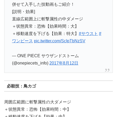
併せて入手した技動画もご紹介！
[説明・効果]
直線広範囲上に斬撃属性の中ダメージ
＋状態異常：恐怖【効果時間：大】
＋移動速度を下げる【効果：特大】
#サウスト
#
ワンピース
pic.twitter.com/ScIpTbNzSV
— ONE PIECE サウザンドストーム
(@onepiecets_info)
2017年8月12日
必殺技：鳥カゴ
周囲広範囲に斬撃属性の大ダメージ
＋状態異常：恐怖【効果時間：中】
＋移動速度を下げる【効果：中】