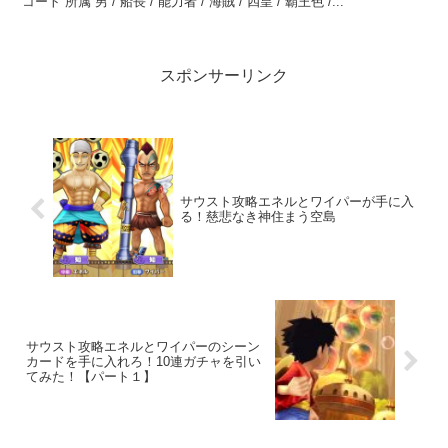
コート 所属 男 / 船長 / 能力者 / 海賊 / 四皇 / 覇王色 /...
スポンサーリンク
サウスト攻略エネルとワイパーが手に入
る！慈悲なき神住まう空島
サウスト攻略エネルとワイパーのシーン
カードを手に入れろ！10連ガチャを引い
てみた！【パート１】