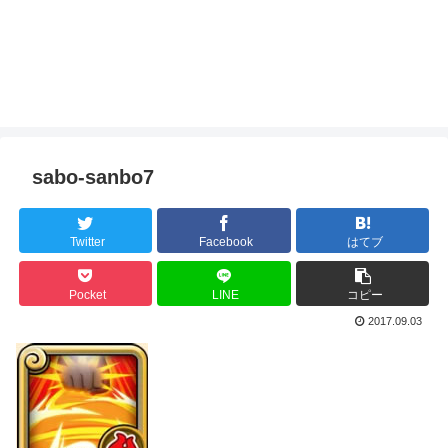
sabo-sanbo7
Twitter
Facebook
はてブ
Pocket
LINE
コピー
2017.09.03