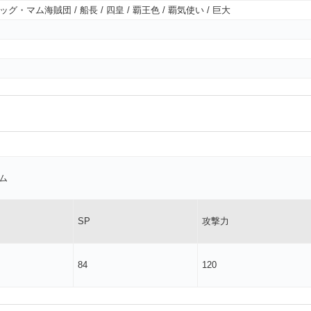
 ビッグ・マム海賊団 / 船長 / 四皇 / 覇王色 / 覇気使い / 巨大
ム
SP
攻撃力
84
120