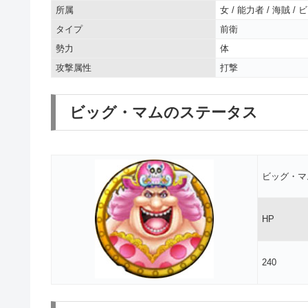
所属
女 / 能力者 / 海賊 /
タイプ
前衛
勢力
体
攻撃属性
打撃
ビッグ・マムのステータス
ビッグ・マ
HP
240