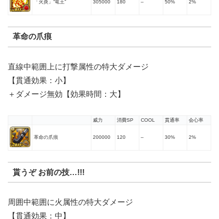
「火炎」“竜王”
305000
180
–
50%
2%
革命の爪痕
直線中範囲上に打撃属性の特大ダメージ
【貫通効果：小】
＋ダメージ無効【効果時間：大】
威力
消費SP
COOL
貫通率
会心率
革命の爪痕
200000
120
–
30%
2%
貰うぞ お前の技…!!!
周囲中範囲に火属性の特大ダメージ
【貫通効果：中】