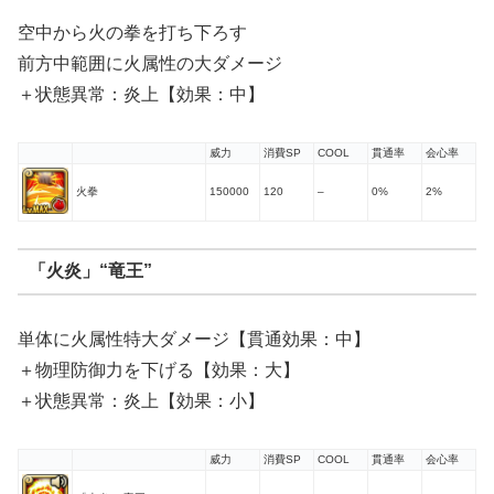
空中から火の拳を打ち下ろす
前方中範囲に火属性の大ダメージ
＋状態異常：炎上【効果：中】
威力
消費SP
COOL
貫通率
会心率
火拳
150000
120
–
0%
2%
「火炎」“竜王”
単体に火属性特大ダメージ【貫通効果：中】
＋物理防御力を下げる【効果：大】
＋状態異常：炎上【効果：小】
威力
消費SP
COOL
貫通率
会心率