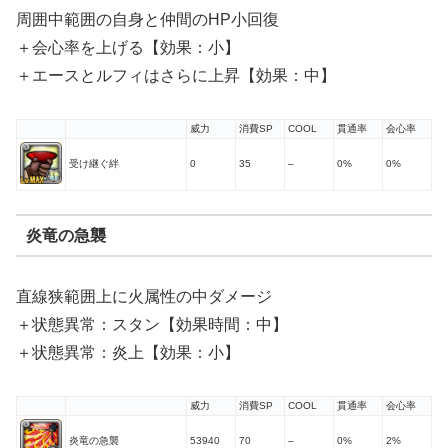
周囲中範囲の自身と仲間のHP小回復
＋会心率を上げる【効果：小】
＋エースとルフィはさらに上昇【効果：中】
威力
消費SP
COOL
貫通率
会心率
受け継ぐ絆
0
35
–
0%
0%
炎竜の急襲
直線狭範囲上に火属性の中ダメージ
＋状態異常：スタン【効果時間：中】
＋状態異常：炎上【効果：小】
威力
消費SP
COOL
貫通率
会心率
炎竜の急襲
53940
70
–
0%
2%