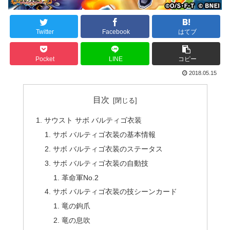
Twitter
Facebook
はてブ
Pocket
LINE
コピー
2018.05.15
目次
サウスト サボ バルティゴ衣装
サボ バルティゴ衣装の基本情報
サボ バルティゴ衣装のステータス
サボ バルティゴ衣装の自動技
革命軍No.2
サボ バルティゴ衣装の技シーンカード
竜の鉤爪
竜の息吹