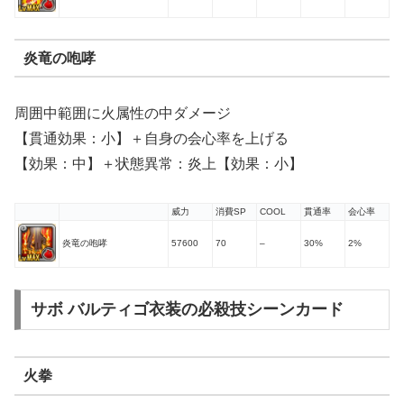
炎竜の咆哮
周囲中範囲に火属性の中ダメージ
【貫通効果：小】＋自身の会心率を上げる
【効果：中】＋状態異常：炎上【効果：小】
威力
消費SP
COOL
貫通率
会心率
炎竜の咆哮
57600
70
–
30%
2%
サボ バルティゴ衣装の必殺技シーンカード
火拳