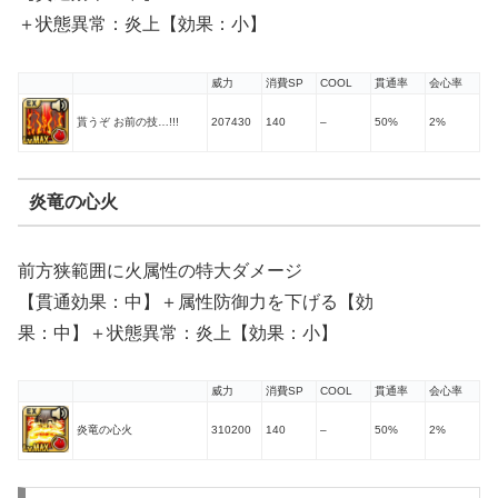
＋状態異常：炎上【効果：小】
威力
消費SP
COOL
貫通率
会心率
貰うぞ お前の技…!!!
207430
140
–
50%
2%
炎竜の心火
前方狭範囲に火属性の特大ダメージ
【貫通効果：中】＋属性防御力を下げる【効
果：中】＋状態異常：炎上【効果：小】
威力
消費SP
COOL
貫通率
会心率
炎竜の心火
310200
140
–
50%
2%