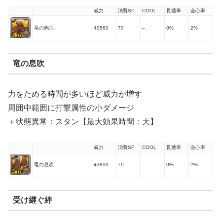
威力
消費SP
COOL
貫通率
会心率
竜の鉤爪
40560
70
–
0%
2%
竜の息吹
力をためる時間が多いほど威力が増す
周囲中範囲に打撃属性の小ダメージ
＋状態異常：スタン【最大効果時間：大】
威力
消費SP
COOL
貫通率
会心率
竜の息吹
43800
70
–
0%
2%
受け継ぐ絆