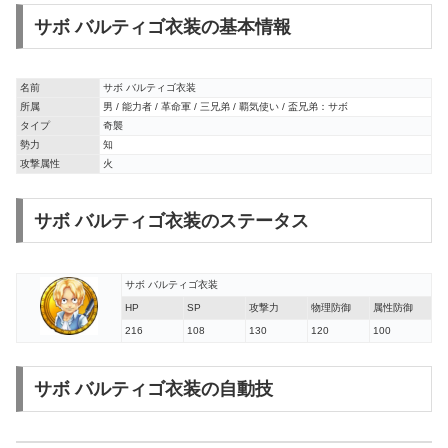
サボ バルティゴ衣装の基本情報
名前
サボ バルティゴ衣装
所属
男 / 能力者 / 革命軍 / 三兄弟 / 覇気使い / 盃兄弟：サボ
タイプ
奇襲
勢力
知
攻撃属性
火
サボ バルティゴ衣装のステータス
サボ バルティゴ衣装
HP
SP
攻撃力
物理防御
属性防御
216
108
130
120
100
サボ バルティゴ衣装の自動技